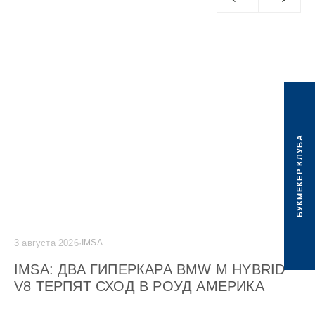
БУКМЕКЕР КЛУБА
3 августа 2026
·
IMSA
2 а
20
IMSA: ДВА ГИПЕРКАРА BMW M HYBRID
G
V8 ТЕРПЯТ СХОД В РОУД АМЕРИКА
C
М