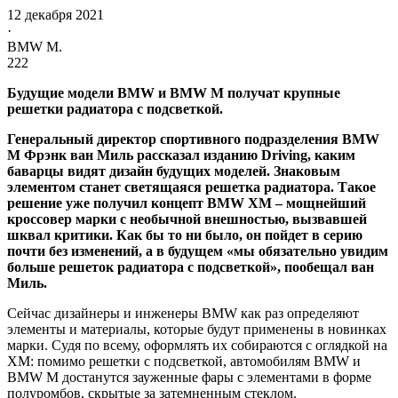
12 декабря 2021
·
BMW M.
222
Будущие модели BMW и BMW M получат крупные
решетки радиатора с подсветкой.
Генеральный директор спортивного подразделения BMW
M Фрэнк ван Миль рассказал изданию Driving, каким
баварцы видят дизайн будущих моделей. Знаковым
элементом станет светящаяся решетка радиатора. Такое
решение уже получил концепт BMW XM – мощнейший
кроссовер марки с необычной внешностью, вызвавшей
шквал критики. Как бы то ни было, он пойдет в серию
почти без изменений, а в будущем «мы обязательно увидим
больше решеток радиатора с подсветкой», пообещал ван
Миль.
Сейчас дизайнеры и инженеры BMW как раз определяют
элементы и материалы, которые будут применены в новинках
марки. Судя по всему, оформлять их собираются с оглядкой на
XM: помимо решетки с подсветкой, автомобилям BMW и
BMW M достанутся зауженные фары с элементами в форме
полуромбов, скрытые за затемненным стеклом.