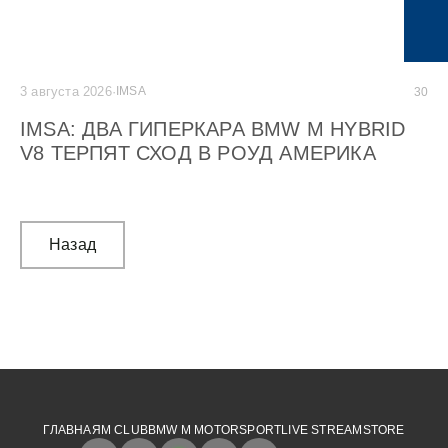
3 августа 2026
·
IMSA
2 а
30
IMSA: ДВА ГИПЕРКАРА BMW M HYBRID
G
V8 ТЕРПЯТ СХОД В РОУД АМЕРИКА
C
М
Назад
ГЛАВНАЯ
M CLUB
BMW M MOTORSPORT
LIVE STREAM
STORE