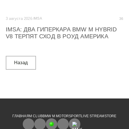
3 августа 2026
·
IMSA
2 а
36
IMSA: ДВА ГИПЕРКАРА BMW M HYBRID
G
V8 ТЕРПЯТ СХОД В РОУД АМЕРИКА
C
М
Назад
ГЛАВНАЯ
M CLUB
BMW M MOTORSPORT
LIVE STREAM
STORE