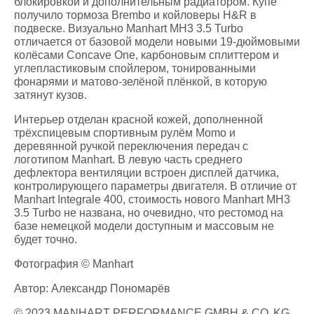
блокировкой и дополнительным радиатором. Купе
получило тормоза Brembo и койловеры H&R в
подвеске. Визуально Manhart MH3 3.5 Turbo
отличается от базовой модели новыми 19-дюймовыми
колёсами Concave One, карбоновым сплиттером и
углепластиковым спойлером, тонированными
фонарями и матово-зелёной плёнкой, в которую
затянут кузов.
Интерьер отделан красной кожей, дополненной
трёхспицевым спортивным рулём Momo и
деревянной ручкой переключения передач с
логотипом Manhart. В левую часть среднего
дефлектора вентиляции встроен дисплей датчика,
контролирующего параметры двигателя. В отличие от
Manhart Integrale 400, стоимость нового Manhart MH3
3.5 Turbo не названа, но очевидно, что рестомод на
базе немецкой модели доступным и массовым не
будет точно.
Фотография © Manhart
Автор: Александр Пономарёв
© 2023 MANHART PERFORMANCE GMBH & CO. KG