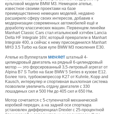
культовой модели BMW M3. Немецкое ателье,
известное своими проектами на базе
преимущественно немецких моделей, недавно
расширило сферу своих интересов, добавив к
модернизации современных автомобилей ещё и
доработку классических машин. Первенцем линейки
Manhart Classic Cars стал итальянский хэтчбек Lancia
Delta HF Integrale 16V, который превратили в Manhart
Integrale 400, а сейчас к нему присоединился Manhart
MH3 3.5 Turbo на базе купе BMW M3 поколения E30.
меняет
Ателье из Вупперталя
штатный 4-
цилиндровый двигатель на рядный 6-цилиндровый
мотор — это форсированный 3,5-литровый агрегат от
Alpina B7 S Turbo на базе BMW 5 Series в кузове E12.
Более того, турбокомпрессор K27 от Kuhnle, Kopp and
Kausch, интеркулер и спортивная выхлопная система
позволили увеличить отдачу двигателя с 330
лошадиных сил и 500 Нм до 405 сил и 650 Нм.
Мотор сочетается с 5-ступенчатой механической
коробкой передач, а на задней оси спорткара
установлен дифференциал Drexler с 25-процентной