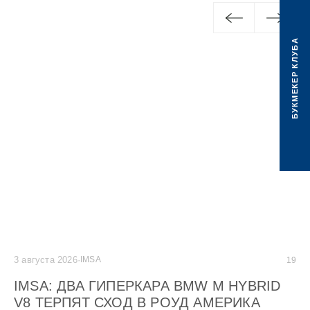
БУКМЕКЕР КЛУБА
3 августа 2026
·
IMSA
2 а
19
IMSA: ДВА ГИПЕРКАРА BMW M HYBRID
G
V8 ТЕРПЯТ СХОД В РОУД АМЕРИКА
C