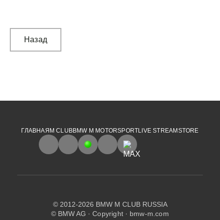
М
Назад
ГЛАВНАЯ
M CLUB
BMW M MOTORSPORT
LIVE STREAM
STORE
© 2012-2026 BMW M CLUB RUSSIA
© BMW AG ·
Copyright
·
bmw-m.com