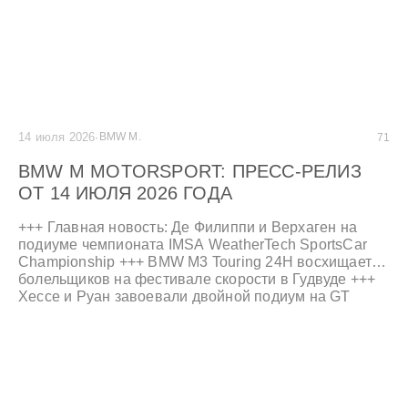
14 июля 2026
·
BMW M.
71
BMW M MOTORSPORT: ПРЕСС-РЕЛИЗ
ОТ 14 ИЮЛЯ 2026 ГОДА
+++ Главная новость: Де Филиппи и Верхаген на
подиуме чемпионата IMSA WeatherTech SportsCar
Championship +++ BMW M3 Touring 24H восхищает
болельщиков на фестивале скорости в Гудвуде +++
Хессе и Руан завоевали двойной подиум на GT
World Challenge Asia в Фудзи +++ M News compact:
новые победы и подиумы +++