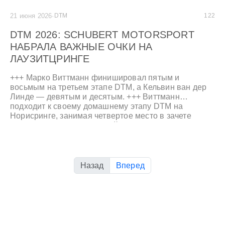
21 июня 2026
·
DTM
122
DTM 2026: SCHUBERT MOTORSPORT
НАБРАЛА ВАЖНЫЕ ОЧКИ НА
ЛАУЗИТЦРИНГЕ
+++ Марко Виттманн финишировал пятым и
восьмым на третьем этапе DTM, а Кельвин ван дер
Линде — девятым и десятым. +++ Виттманн
подходит к своему домашнему этапу DTM на
Норисринге, занимая четвертое место в зачете
пилотов. +++ Михаэль Шрей выиграл обе гонки на
дебюте в BMW M2 Cup. +++ ADAC GT Masters:
Первая победа братьев Хольцем в субботу — FK
Performance Motorsport выиграла воскресную гонку.
+++
Назад
Вперед