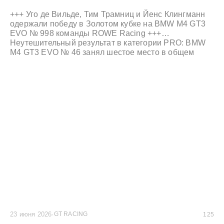
+++ Уго де Вильде, Тим Трамниц и Йенс Клингманн
одержали победу в Золотом кубке на BMW M4 GT3
EVO № 998 команды ROWE Racing +++
Неутешительный результат в категории PRO: BMW
M4 GT3 EVO № 46 занял шестое место в общем
зачете +++ Также обеспечены призовые места в
Серебряном и Бронзовом кубках +++
23 июня 2026
·
GT RACING
125