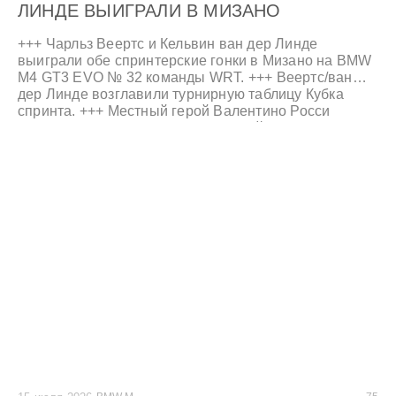
ЛИНДЕ ВЫИГРАЛИ В МИЗАНО
+++ Чарльз Веертс и Кельвин ван дер Линде
выиграли обе спринтерские гонки в Мизано на BMW
M4 GT3 EVO № 32 команды WRT. +++ Веертс/ван
дер Линде возглавили турнирную таблицу Кубка
спринта. +++ Местный герой Валентино Росси
завоевал поул-позицию в субботней гонке; BMW M4
GT3 EVO № 46 финишировал шестым и четвертым в
гонках. +++ Успешные выходные для команды WRT
и в Серебряном кубке. +++