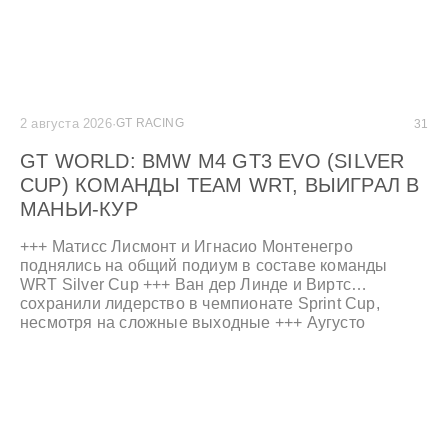
2 августа 2026
·
GT RACING
31
GT WORLD: BMW M4 GT3 EVO (SILVER
CUP) КОМАНДЫ TEAM WRT, ВЫИГРАЛ В
МАНЬИ-КУР
+++ Матисс Лисмонт и Игнасио Монтенегро
поднялись на общий подиум в составе команды
WRT Silver Cup +++ Ван дер Линде и Виртс
сохранили лидерство в чемпионате Sprint Cup,
несмотря на сложные выходные +++ Аугусто
Фарфус и Paradine Competition выиграли
воскресную гонку Bronze Cup +++