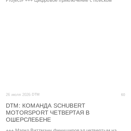
Project» +++ Цифровое приключение с поиском
сокровищ и приложением Artlas +++
26 июля 2026
·
DTM
60
DTM: КОМАНДА SCHUBERT
MOTORSPORT ЧЕТВЕРТАЯ В
ОШЕРСЛЕБЕНЕ
+++ Марко Виттманн финишировал четвертым на