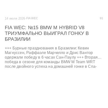
14 июля 2026
·
FIA WEC
91
FIA WEC: №15 BMW M HYBRID V8
ТРИУМФАЛЬНО ВЫИГРАЛ ГОНКУ В
БРАЗИЛИИ
+++ Бурные празднования в Бразилии: Кевин
Магнуссен, Раффаэле Марчелло и Дрис Вантор
одержали победу в 6 часах Сан-Паулу +++ Вторая
победа в сезоне для команды BMW M Team WRT
после двойного успеха на домашней гонке в Спа-
Франкоршаме +++ #20 Shell BMW M Hybrid V8
финишировал восьмым после мощного
возвращения – Робин Фрийнс и Рене Раст вернули
себе лидерство в чемпионате +++ Дэн Харпер,
Паркер Томпсон и Энтони Макинтош празднуют
второе место на подиуме LMGT3 на #69 BMW M4
GT3 EVO +++