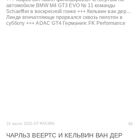
автомобиле BMW M4 GT3 EVO № 11 команды
Schaeffler в воскресной гонке +++ Кельвин ван дер
Линде впечатляюще прорвался сквозь пелотон в
субботу +++ ADAC GT4 Германия: FK Performance
Motorsport празднует двойной подиум +++
19 июля 2026
·
GT RACING
66
ЧАРЛЬЗ ВЕЕРТС И КЕЛЬВИН ВАН ДЕР