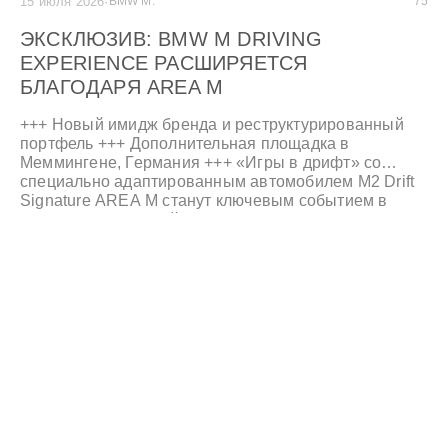
15 июля 2026
·
BMW M.
75
ЭКСКЛЮЗИВ: BMW M DRIVING
EXPERIENCE РАСШИРЯЕТСЯ
БЛАГОДАРЯ AREA M
+++ Новый имидж бренда и реструктурированный
портфель +++ Дополнительная площадка в
Меммингене, Германия +++ «Игры в дрифт» со
специально адаптированным автомобилем M2 Drift
Signature AREA M станут ключевым событием в
Меммингене с онлайн-табло и финалом +++ Новые
целевые группы, новый клиентский опыт, новая
цифровая платформа +++ Духовный дом для
поколения M и всех, кто чувствует с ним родство +++
Центр впечатлений BMW M для незабываемых
впечатлений от вождения +++