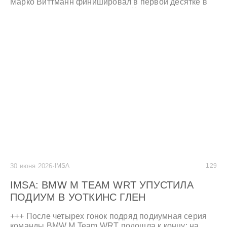
Марко Виттманн финишировал в первой десятке в
воскресенье. +++ Михаэль Шрей снова выиграл обе
гонки в Кубке BMW M2. +++
30 июня 2026
·
IMSA
129
IMSA: BMW M TEAM WRT УПУСТИЛА
ПОДИУМ В УОТКИНС ГЛЕН
+++ После четырех гонок подряд подиумная серия
команды BMW M Team WRT подошла к концу: на