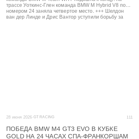
трассе Уоткинс-Глен команда BMW M Hybrid V8 под
номером 24 заняла четвертое место. +++ Шелдон
ван дер Линде и Дрис Вантор уступили борьбу за
третье место незадолго до финиша. +++ Коннор Де
Филиппи и Нил Верхаген на BMW M4 GT3 EVO
команды Paul Miller Racing заняли второе место на
подиуме в классе GTD-PRO. +++
28 июня 2026
·
GT RACING
111
ПОБЕДА BMW M4 GT3 EVO В КУБКЕ
GOLD НА 24 ЧАСАХ СПА-ФРАНКОРШАМ