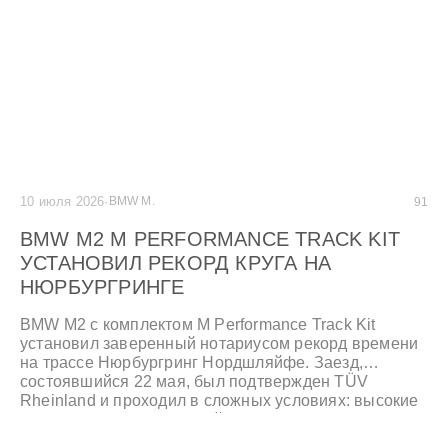
10 июля 2026
·
BMW M.
91
BMW M2 M PERFORMANCE TRACK KIT
УСТАНОВИЛ РЕКОРД КРУГА НА
НЮРБУРГРИНГЕ
BMW M2 с комплектом M Performance Track Kit
установил заверенный нотариусом рекорд времени
на трассе Нюрбургринг Нордшляйфе. Заезд,
состоявшийся 22 мая, был подтвержден TÜV
Rheinland и проходил в сложных условиях: высокие
температуры окружающей среды и асфальта, а
также следы масла на участке Т13 сделали попытку