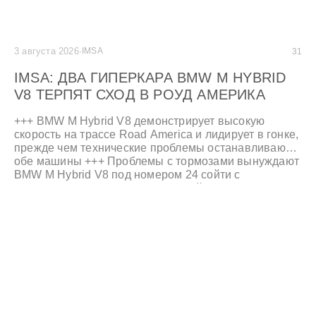
3 августа 2026
·
IMSA
31
IMSA: ДВА ГИПЕРКАРА BMW M HYBRID
V8 ТЕРПЯТ СХОД В РОУД АМЕРИКА
+++ BMW M Hybrid V8 демонстрирует высокую
скорость на трассе Road America и лидирует в гонке,
прежде чем технические проблемы останавливают
обе машины +++ Проблемы с тормозами вынуждают
BMW M Hybrid V8 под номером 24 сойти с
дистанции, а проблемы с системой охлаждения
отбрасывают второй автомобиль на седьмое место
+++ Команда Turner Motorsport финиширует пятой в
классе GTD +++