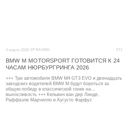
4 марта 2026
·
GT RACING
371
BMW M MOTORSPORT ГОТОВИТСЯ К 24
ЧАСАМ НЮРБУРГРИНГА 2026
+++ Три автомобиля BMW M4 GT3 EVO и двенадцать
заводских водителей BMW M будут бороться за
общую победу в классической гонке на
выносливость +++ Кельвин ван дер Линде,
Раффаэле Марчелло и Аугусто Фарфус
возвращаются в «Зеленый ад» в качестве
действующих чемпионов +++ Команда Schubert
Motorsport будет выступать на шинах Yokohama и с
дизайном Yokohama +++ Андреас Роос: «24 часа
Нюрбургринга всегда были успешным местом для