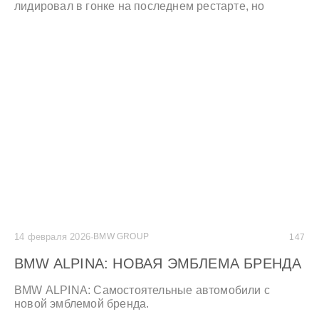
лидировал в гонке на последнем рестарте, но
сильно отстал после столкновения. +++ BMW M4
GT3 EVO команды KRC под номером 89
отпраздновал сенсационный дебют в Батерсте,
заняв пятое место в общем зачете и второе место на
подиуме в бронзовом классе. +++
14 февраля 2026
·
BMW GROUP
147
BMW ALPINA: НОВАЯ ЭМБЛЕМА БРЕНДА
BMW ALPINA: Самостоятельные автомобили с
новой эмблемой бренда.