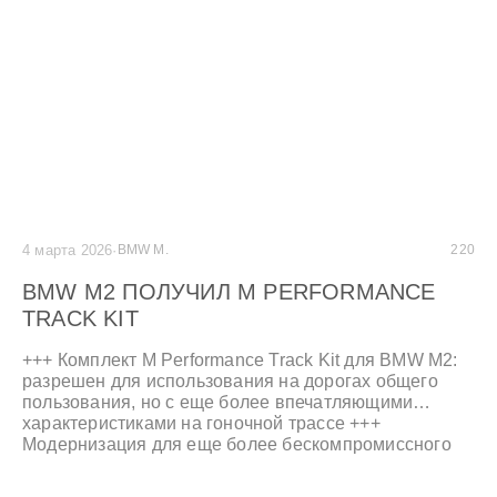
BMW M Motorsport». +++
4 марта 2026
·
BMW M.
220
BMW M2 ПОЛУЧИЛ M PERFORMANCE
TRACK KIT
+++ Комплект M Performance Track Kit для BMW M2:
разрешен для использования на дорогах общего
пользования, но с еще более впечатляющими
характеристиками на гоночной трассе +++
Модернизация для еще более бескомпромиссного
внешнего вида и захватывающего звука двигателя
BMW M2 CS +++