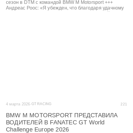
сезон в DTM с командой BMW M Motorsport +++
Андреас Роос: «Я убежден, что благодаря удачному
сочетанию автомобиля, команды и водителей у нас
есть оптимальные условия для борьбы за титул в
DTM». +++
4 марта 2026
·
GT RACING
221
BMW M MOTORSPORT ПРЕДСТАВИЛА
ВОДИТЕЛЕЙ В FANATEC GT World
Challenge Europe 2026