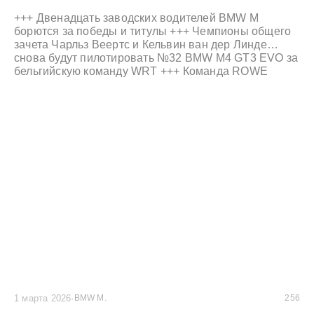
+++ Двенадцать заводских водителей BMW M
борются за победы и титулы +++ Чемпионы общего
зачета Чарльз Веертс и Кельвин ван дер Линде
снова будут пилотировать №32 BMW M4 GT3 EVO за
бельгийскую команду WRT +++ Команда ROWE
Racing борется за титулы в Кубке на выносливость и
выставляет два автомобиля BMW M4 GT3 EVO +++
1 марта 2026
·
BMW M.
256