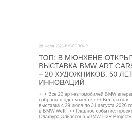
28 июля 2026
·
BMW GROUP
ТОП: В МЮНХЕНЕ ОТКРЫ
ВЫСТАВКА BMW ART CAR
– 20 ХУДОЖНИКОВ, 50 ЛЕ
ИННОВАЦИЙ
+++ Все 20 арт-автомобилей BMW впер
собраны в одном месте +++ Бесплатная
выставка с 29 июля по 31 августа 2026 г
в BMW Welt +++ Главное событие: проек
Олафура Элиассона «BMW H2R Project»
+++ Цифровое приключение с поиском
сокровищ и приложением Artlas +++