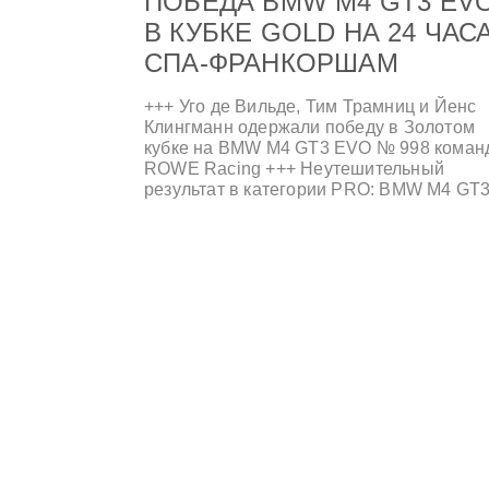
ПОБЕДА BMW M4 GT3 EV
В КУБКЕ GOLD НА 24 ЧАС
СПА-ФРАНКОРШАМ
+++ Уго де Вильде, Тим Трамниц и Йенс
Клингманн одержали победу в Золотом
кубке на BMW M4 GT3 EVO № 998 коман
ROWE Racing +++ Неутешительный
результат в категории PRO: BMW M4 GT
EVO № 46 занял шестое место в общем
зачете +++ Также обеспечены призовые
места в Серебряном и Бронзовом кубках
+++