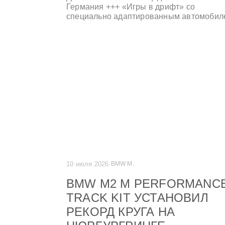
Германия +++ «Игры в дрифт» со
специально адаптированным автомобил
M2 Drift Signature AREA M станут ключе
событием в Меммингене с онлайн-табло 
финалом +++ Новые целевые группы,
новый клиентский опыт, новая цифровая
платформа +++ Духовный дом для
поколения M и всех, кто чувствует с ним
родство +++ Центр впечатлений BMW M 
незабываемых впечатлений от вождени
+++
10 июля 2026
·
BMW M.
BMW M2 M PERFORMANC
TRACK KIT УСТАНОВИЛ
РЕКОРД КРУГА НА