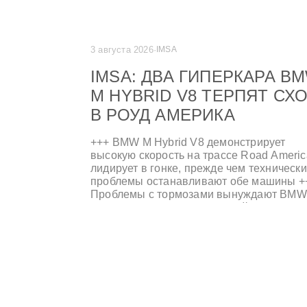
3 августа 2026
·
IMSA
IMSA: ДВА ГИПЕРКАРА B
M HYBRID V8 ТЕРПЯТ СХ
В РОУД АМЕРИКА
+++ BMW M Hybrid V8 демонстрирует
высокую скорость на трассе Road Americ
лидирует в гонке, прежде чем техническ
проблемы останавливают обе машины +
Проблемы с тормозами вынуждают BMW
Hybrid V8 под номером 24 сойти с
дистанции, а проблемы с системой
охлаждения отбрасывают второй
автомобиль на седьмое место +++ Кома
Turner Motorsport финиширует пятой в
классе GTD +++