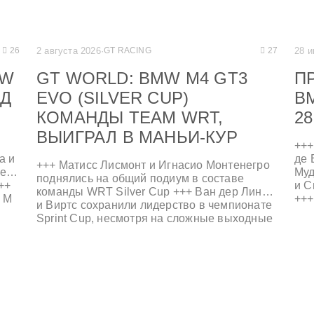
2 августа 2026
·
GT RACING
28 
26
27
MW
GT WORLD: BMW M4 GT3
П
ОД
EVO (SILVER CUP)
B
КОМАНДЫ TEAM WRT,
28
ВЫИГРАЛ В МАНЬИ-КУР
+++
a и
де 
+++ Матисс Лисмонт и Игнасио Монтенегро
ие
Муд
поднялись на общий подиум в составе
++
и С
команды WRT Silver Cup +++ Ван дер Линде
 M
+++
и Виртс сохранили лидерство в чемпионате
сво
Sprint Cup, несмотря на сложные выходные
+++ Аугусто Фарфус и Paradine Competition
выиграли воскресную гонку Bronze Cup +++
нда