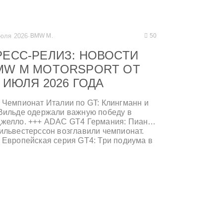
июля 2026
·
BMW M.
50
РЕСС-РЕЛИЗ: НОВОСТИ
MW M MOTORSPORT ОТ
 ИЮЛЯ 2026 ГОДА
 Чемпионат Италии по GT: Клингманн и
Вильде одержали важную победу в
желло. +++ ADAC GT4 Германия: Пиана
ильвестерссон возглавили чемпионат.
 Европейская серия GT4: Три подиума в
их классах в Мизано. +++