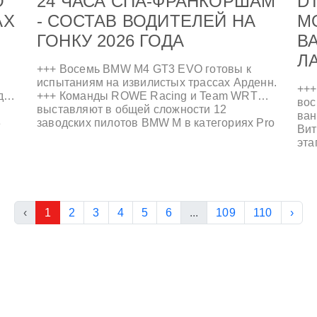
O
24 ЧАСА СПА-ФРАНКОРШАМ
D
АХ
- СОСТАВ ВОДИТЕЛЕЙ НА
M
ГОНКУ 2026 ГОДА
В
Л
+++ Восемь BMW M4 GT3 EVO готовы к
испытаниям на извилистых трассах Арденн.
+++
ды
+++ Команды ROWE Racing и Team WRT
вос
выставляют в общей сложности 12
ван
3
заводских пилотов BMW M в категориях Pro
Вит
Cup и Gold Cup. +++ Призовые места на 24-
эта
часовых гонках в Дайтоне, Нюрбургринге и
чет
Ле-Мане придают дополнительный импульс.
Мих
+++
в B
Пер
— F
‹
1
2
3
4
5
6
...
109
110
›
вос