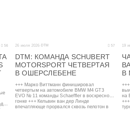
26 июля 2026
·
DTM
19 
56
57
ТА
DTM: КОМАНДА SCHUBERT
Ч
S
MOTORSPORT ЧЕТВЕРТАЯ
В
Т
В ОШЕРСЛЕБЕНЕ
В
+++ Марко Виттманн финишировал
+++
четвертым на автомобиле BMW M4 GT3
выи
вые
EVO № 11 команды Schaeffler в воскресной
на 
гонке +++ Кельвин ван дер Линде
+++
ода
впечатляюще прорвался сквозь пелотон в
тур
т
субботу +++ ADAC GT4 Германия: FK
Мес
Performance Motorsport празднует двойной
поу
подиум +++
GT3
чет