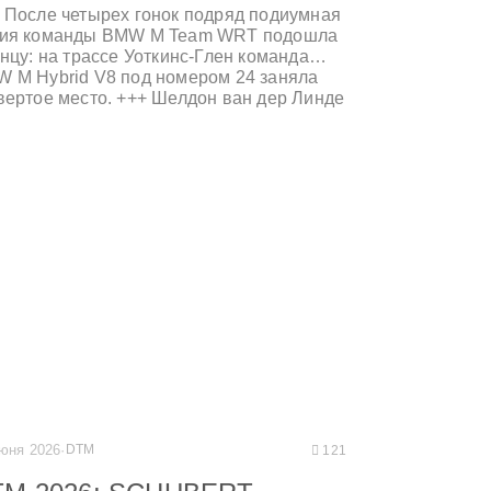
 После четырех гонок подряд подиумная
рия команды BMW M Team WRT подошла
онцу: на трассе Уоткинс-Глен команда
 M Hybrid V8 под номером 24 заняла
вертое место. +++ Шелдон ван дер Линде
рис Вантор уступили борьбу за третье
то незадолго до финиша. +++ Коннор Де
иппи и Нил Верхаген на BMW M4 GT3
 команды Paul Miller Racing заняли
рое место на подиуме в классе GTD-
. +++
юня 2026
·
DTM
121