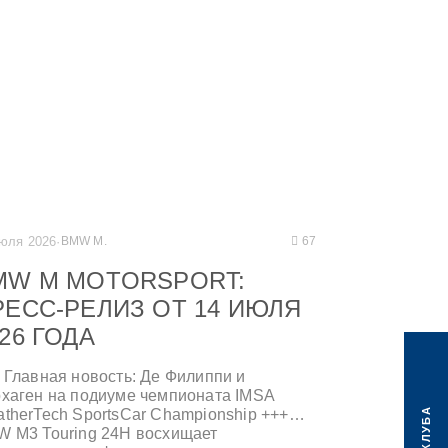
одные для команды WRT и в
ебряном кубке. +++
июля 2026
·
BMW M.
67
MW M MOTORSPORT:
РЕСС-РЕЛИЗ ОТ 14 ИЮЛЯ
26 ГОДА
 Главная новость: Де Филиппи и
хаген на подиуме чемпионата IMSA
therTech SportsCar Championship +++
 M3 Touring 24H восхищает