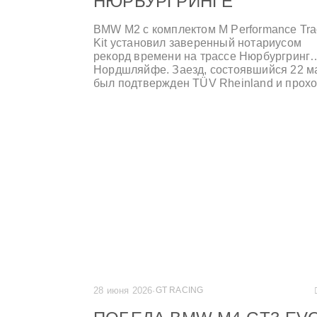
НЮРБУРГРИНГЕ
BMW M2 с комплектом M Performance Tra
Kit установил заверенный нотариусом
рекорд времени на трассе Нюрбургринг
Нордшляйфе. Заезд, состоявшийся 22 м
был подтвержден TÜV Rheinland и прох
в сложных условиях: высокие температ
окружающей среды и асфальта, а также
следы масла на участке Т13 сделали
попытку заезда на время еще более
сложной.
28 июня 2026
·
GT RACING