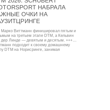
TM 2026: SCHUBERT
OTORSPORT НАБРАЛА
АЖНЫЕ ОЧКИ НА
АУЗИТЦРИНГЕ
 Марко Виттманн финишировал пятым и
ьмым на третьем этапе DTM, а Кельвин
 дер Линде — девятым и десятым. +++
тманн подходит к своему домашнему
пу DTM на Норисринге, занимая
вертое место в зачете пилотов. +++
аэль Шрей выиграл обе гонки на дебюте
MW M2 Cup. +++ ADAC GT Masters:
вая победа братьев Хольцем в субботу
K Performance Motorsport выиграла
кресную гонку. +++