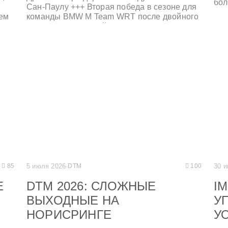
бол
Сан-Паулу +++ Вторая победа в сезоне для
Гуд
ем
команды BMW M Team WRT после двойного
дво
вым
успеха на домашней гонке в Спа-
в Ф
и
Франкоршаме +++ #20 Shell BMW M Hybrid
и п
V8 финишировал восьмым после мощного
возвращения – Робин Фрийнс и Рене Раст
вернули себе лидерство в чемпионате +++
Дэн Харпер, Паркер Томпсон и Энтони
для
Макинтош празднуют второе место на
я
подиуме LMGT3 на #69 BMW M4 GT3 EVO
+++
5 июля 2026
·
DTM
30 и
85
100
E
DTM 2026: СЛОЖНЫЕ
I
ВЫХОДНЫЕ НА
У
НОРИСРИНГЕ
У