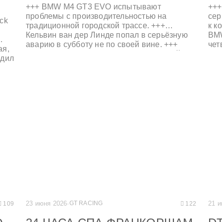
+++ BMW M4 GT3 EVO испытывают
+++
проблемы с производительностью на
се
ck
традиционной городской трассе. +++
к к
Кельвин ван дер Линде попал в серьёзную
BMW
аварию в субботу не по своей вине. +++
чет
ая,
Марко Виттманн финишировал в первой
и Д
одил
десятке в воскресенье. +++ Михаэль Шрей
мес
уры
снова выиграл обе гонки в Кубке BMW M2.
Фил
+++
EVO
вто
PRO
23 июня 2026
·
GT RACING
21 и
109
122