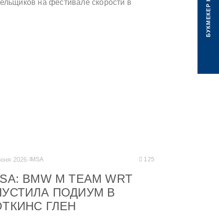
БУКМЕКЕР КЛУБА
ельщиков на фестивале скорости в
вуде +++ Хессе и Руан завоевали
йной подиум на GT World Challenge Asia
удзи +++ M News compact: новые победы
одиумы +++
юня 2026
·
IMSA
125
MSA: BMW M TEAM WRT
ПУСТИЛА ПОДИУМ В
ОТКИНС ГЛЕН