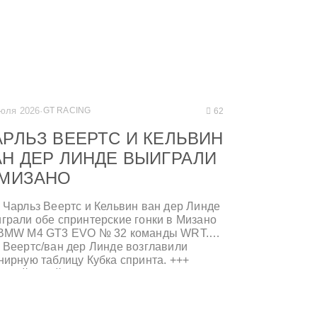
июля 2026
·
GT RACING
62
АРЛЬЗ ВЕЕРТС И КЕЛЬВИН
АН ДЕР ЛИНДЕ ВЫИГРАЛИ
 МИЗАНО
 Чарльз Веертс и Кельвин ван дер Линде
грали обе спринтерские гонки в Мизано
BMW M4 GT3 EVO № 32 команды WRT.
 Веертс/ван дер Линде возглавили
нирную таблицу Кубка спринта. +++
тный герой Валентино Росси завоевал
л-позицию в субботней гонке; BMW M4
 EVO № 46 финишировал шестым и
вертым в гонках. +++ Успешные