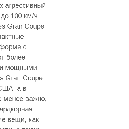
Их агрессивный
до 100 км/ч
es Gran Coupe
пактные
тформе с
ют более
 и мощными
es Gran Coupe
 США, а в
е менее важно,
хардкорная
ие вещи, как