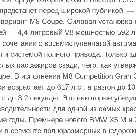
 предстанет перед широкой публикой, —
вариант M8 Coupe. Силовая установка 
ей — 4,4-литровый V8 мощностью 592 л.
сочетании с восьмиступенчатой ​​автом
ч и системой полного привода. Только з
лых пассажиров сзади, чего, как утвер
upe. В исполнении M8 Competition Gran
и возрастает до 617 л.с., а разгон до 10
го до 3,2 секунды. Это некоторые убед
зводительности для одной из самых кр
е годы. Премьера нового BMW X5 M и 
и в сегменте полноразмерных внедорож