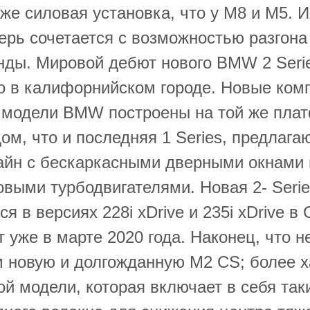
а же силовая установка, что у M8 и M5. 
ерь сочетается с возможностью разгона 
кунды. Мировой дебют нового BMW 2 Seri
о в калифорнийском городе. Новые ком
 модели BMW построены на той же пла
м, что и последняя 1 Series, предлага
айн с бескаркасными дверными окнами
выми турбодвигателями. Новая 2- Seri
ся в версиях 228i xDrive и 235i xDrive в
 уже в марте 2020 года. Наконец, что н
 новую и долгожданную M2 CS; более 
й модели, которая включает в себя так