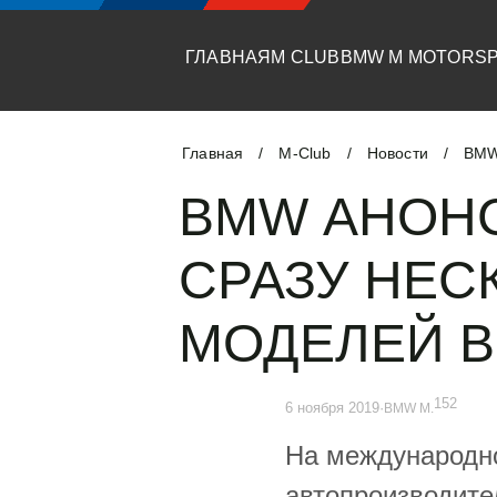
ГЛАВНАЯ
M CLUB
BMW M MOTORS
Главная
M-Club
Новости
/
/
/
BMW 
BMW АНОН
СРАЗУ НЕС
МОДЕЛЕЙ В
152
6 ноября 2019
·
BMW M.
На международно
автопроизводите