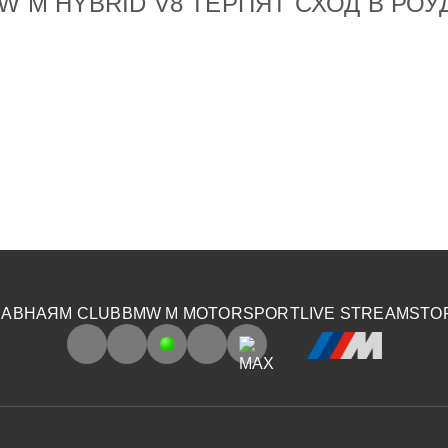
MW M HYBRID V8 ТЕРПЯТ СХОД В РО
ЛАВНАЯ
M CLUB
BMW M MOTORSPORT
LIVE STREAM
STO