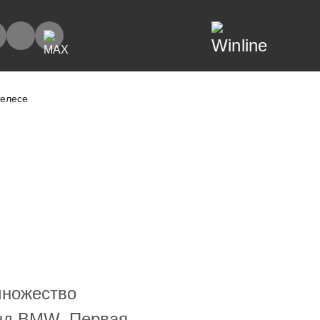
желесе
множество
енд BMW. Первая