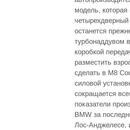
модель, которая
четырехдверный 
останется прежн
турбонаддувом в 
коробкой переда
разместить взрос
сделать в M8 Co
силовой установк
сокращается все
показатели прои
BMW за последни
Лос-Анджелесе, 