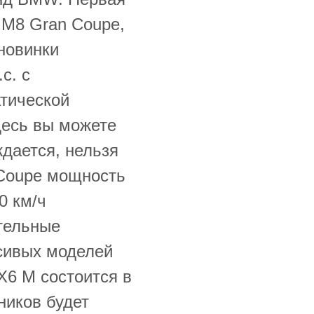
 M8 Gran Coupe,
новинки
с. с
атической
десь вы можете
ждается, нельзя
 Coupe мощность
0 км/ч
ительные
асивых моделей
X6 M состоится в
ников будет