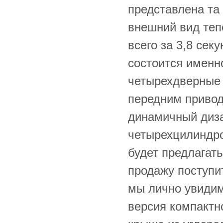
представлена ​​т
внешний вид теп
всего за 3,8 се
состоится именн
четырехдверные
передним приводо
динамичный диз
четырехцилиндро
будет предлагать
продажу поступит
мы лично увидим
версия компактно