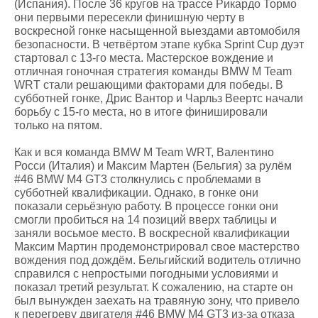
(Испания). После 36 кругов на трассе Рикардо Тормо
они первыми пересекли финишную черту в
воскресной гонке насыщенной выездами автомобиля
безопасности. В четвёртом этапе кубка Sprint Cup дуэт
стартовал с 13-го места. Мастерское вождение и
отличная гоночная стратегия команды BMW M Team
WRT стали решающими факторами для победы. В
субботней гонке, Дрис Вантор и Чарльз Веертс начали
борьбу с 15-го места, но в итоге финишировали
только на пятом.
Как и вся команда BMW M Team WRT, Валентино
Росси (Италия) и Максим Мартен (Бельгия) за рулём
#46 BMW M4 GT3 столкнулись с проблемами в
субботней квалификации. Однако, в гонке они
показали серьёзную работу. В процессе гонки они
смогли пробиться на 14 позиций вверх таблицы и
заняли восьмое место. В воскресной квалификации
Максим Мартин продемонстрировал свое мастерство
вождения под дождём. Бельгийский водитель отлично
справился с непростыми погодными условиями и
показал третий результат. К сожалению, на старте он
был вынужден заехать на травяную зону, что привело
к перегреву двигателя #46 BMW M4 GT3 из-за отказа