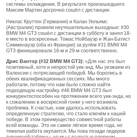
системы охлаждения. В результате произошедшего
Максим Мартин досрочно сошёл с дистанции.
Никлас Круттен (Германия) и Калан Уильямс
(Австралия) провели неутешительные выходные: #30
BMW M4 GT3 сошёл с дистанции в субботу и занял 18-
е место в воскресенье. Томас Нойбауэр и Жан-Батист
Симменауэр (оба из Франции) за рулём #31 BMW M4
GT3 финишировали 16-м и 29-м соответственно.
Дрис Вантор (#32 BMW M4 GT3):
«Для нас это был
позитивный, хотя и непростой уик-энд. Мы уезжаем из
Валенсии с потрясающей победой. Мы боролись в
обеих квалификационных сессиях. Мы много
работали, потому что нам было сложно найти
подходящую настройку. #46 BMW M4 GT3 был
конкурентоспособен на протяжении всего уик-энда, но
к сожалению в воскресной гонке у него возникла
проблема. К счастью, нам удалось использовать
определенную стратегию, что стало ключём к нашей
победе. В этом преимущество совместной работы
всей команды. Это не самое лёгкое время года, но
тяжелая работа окупается. Мы пока позади лидеров
турнирной таблицы, но мы с радостью одержим