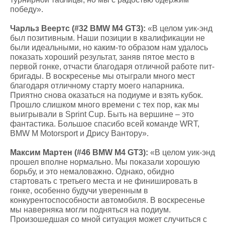
победу».
Чарльз Веертс (#32 BMW M4 GT3):
«В целом уик-энд
был позитивным. Наши позиции в квалификации не
были идеальными, но каким-то образом нам удалось
показать хороший результат, заняв пятое место в
первой гонке, отчасти благодаря отличной работе пит-
бригады. В воскресенье мы отыграли много мест
благодаря отличному старту моего напарника.
Приятно снова оказаться на подиуме и взять кубок.
Прошло слишком много времени с тех пор, как мы
выигрывали в Sprint Cup. Быть на вершине – это
фантастика. Большое спасибо всей команде WRT,
BMW M Motorsport и Дрису Вантору».
Максим Мартен (#46 BMW M4 GT3):
«В целом уик-энд
прошел вполне нормально. Мы показали хорошую
борьбу, и это немаловажно. Однако, обидно
стартовать с третьего места и не финишировать в
гонке, особенно будучи уверенным в
конкурентоспособности автомобиля. В воскресенье
мы наверняка могли подняться на подиум.
Произошедшая со мной ситуация может случиться с