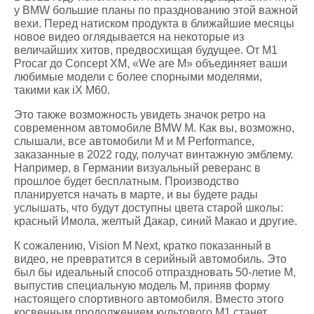
у BMW большие планы по празднованию этой важной
вехи. Перед натиском продукта в ближайшие месяцы
новое видео оглядывается на некоторые из
величайших хитов, предвосхищая будущее. От M1
Procar до Concept XM, «We are M» объединяет ваши
любимые модели с более спорными моделями,
такими как iX M60.
Это также возможность увидеть значок ретро на
современном автомобиле BMW M. Как вы, возможно,
слышали, все автомобили M и M Performance,
заказанные в 2022 году, получат винтажную эмблему.
Например, в Германии визуальный реверанс в
прошлое будет бесплатным. Производство
планируется начать в марте, и вы будете рады
услышать, что будут доступны цвета старой школы:
красный Имола, желтый Дакар, синий Макао и другие.
К сожалению, Vision M Next, кратко показанный в
видео, не превратится в серийный автомобиль. Это
был бы идеальный способ отпраздновать 50-летие М,
выпустив специальную модель М, приняв форму
настоящего спортивного автомобиля. Вместо этого
косвенным продолжением культового M1 станет