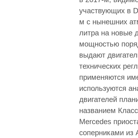
участвующих в D
м с нынешних а
литра на новые 
мощностью порядк
выдают двигател
технических рег
применяются име
используются ан
двигателей план
названием Класс 
Mercedes приост
соперниками из 