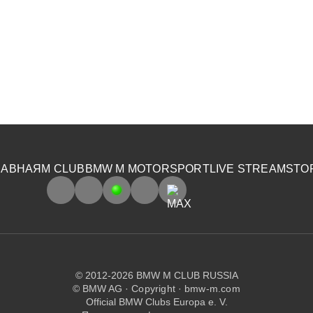
ЛАВНАЯ
M CLUB
BMW M MOTORSPORT
LIVE STREAM
STO
© 2012-2026 BMW M CLUB RUSSIA
© BMW AG ·
Copyright
·
bmw-m.com
Official BMW Clubs Europa e. V.