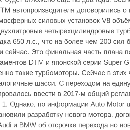
TM автопроизводителя договорились о п
тмосферных силовых установок V8 объё
двухлитровые четырёхцилиндровые тур
а 650 л.с., что на более чем 200 сил б
и сейчас. Это финальная часть плана 
ламентов DTM и японской серии Super GT
нно такие турбомоторы. Сейчас в этих
алогичные шасси. С переходом на един
ировалось ввести в 2017-м общий регла
1. Однако, по информации Auto Motor un
ановили разработку нового мотора, дог
Audi и BMW об отсрочке перехода но но