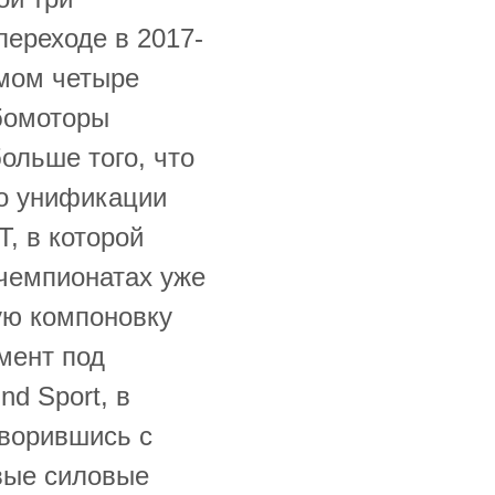
ереходе в 2017-
мом четыре
бомоторы
ольше того, что
по унификации
, в которой
 чемпионатах уже
ую компоновку
мент под
d Sport, в
оворившись с
вые силовые