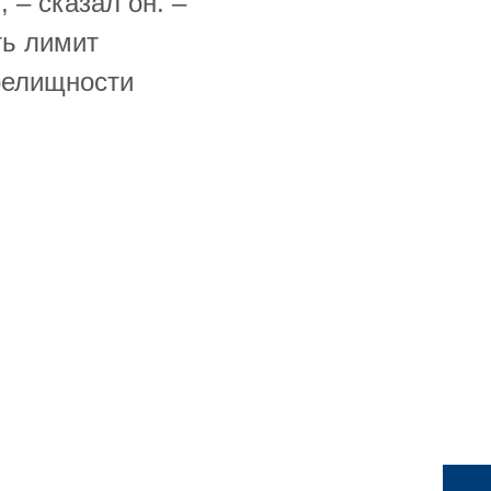
 – сказал он. –
ть лимит
зрелищности