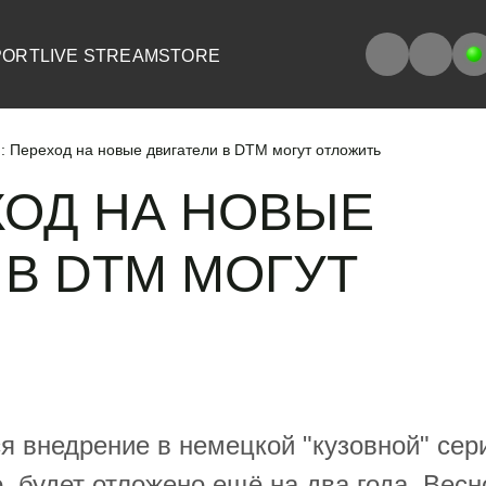
PORT
LIVE STREAM
STORE
 Переход на новые двигатели в DTM могут отложить
ХОД НА НОВЫЕ
 В DTM МОГУТ
 внедрение в немецкой "кузовной" сер
, будет отложено ещё на два года. Весн