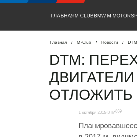
ГЛАВНАЯ
M CLUB
BMW M MOTORS
Главная
M-Club
Новости
/
/
/
DTM:
DTM: ПЕРЕ
ДВИГАТЕЛИ
ОТЛОЖИТЬ
859
1 октября 2015
·
DTM
Планировавшееся
в 2017-м, видимо