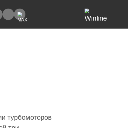
ии турбомоторов
ой три