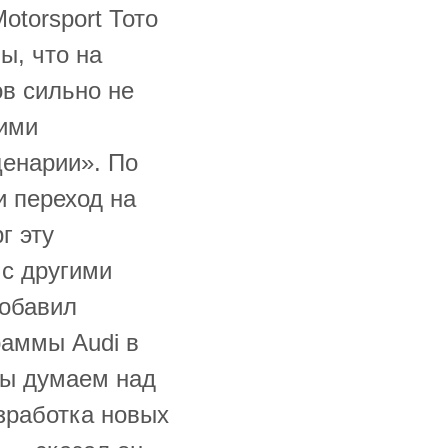
otorsport Тото
ы, что на
в сильно не
гими
ценарии». По
и переход на
г эту
 с другими
добавил
раммы Audi в
Мы думаем над
азработка новых