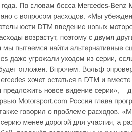
 года. По словам босса Mercedes-Benz M
зано с вопросом расходов. «Мы убежден
ательности DTM введение новых моторо
расходы возрастут, поэтому с двумя дру
 мы пытаемся найти альтернативные с
es даже угрожали уходом из серии, есл
будет отложен. Впрочем, Вольф опровер
rcedes хочет остаться в DTM и вместе
 предложить новое видение серии», – 
ервью Motorsport.com Россия глава прог
также говорил о проблеме расходов. «
 серию менее дорогой для участия, а р