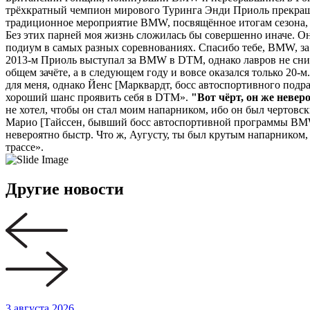
трёхкратный чемпион мирового Туринга Энди Приоль прекращае
традиционное мероприятие BMW, посвящённое итогам сезона, 
Без этих парней моя жизнь сложилась бы совершенно иначе. О
подиум в самых разных соревнованиях. Спасибо тебе, BMW, за
2013-м Приоль выступал за BMW в DTM, однако лавров не сниск
общем зачёте, а в следующем году и вовсе оказался только 20-
для меня, однако Йенс [Марквардт, босс автоспортивного подр
хороший шанс проявить себя в DTM».
"Вот чёрт, он же невер
не хотел, чтобы он стал моим напарником, ибо он был чертовск
Марио [Тайссен, бывший босс автоспортивной программы BMW] п
невероятно быстр. Что ж, Аугусту, ты был крутым напарником, 
трассе».
Другие новости
3 августа 2026