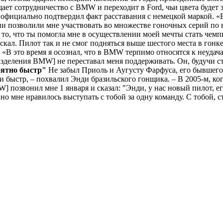
т сотрудничество с BMW и переходит в Ford, чьи цвета будет 
официально подтвердил факт расставания с немецкой маркой. «
ни позволили мне участвовать во множестве гоночных серий по в
 то, что ты помогла мне в осуществлении моей мечты стать че
ал. Пилот так и не смог подняться выше шестого места в гонке 
м. «В это время я осознал, что в BMW терпимо относятся к неуд
азделения BMW] не переставал меня поддерживать. Он, будучи с
оятно быстр"
Не забыл Приоль и Аугусту Фарфуса, его бывшего
и быстр, – похвалил Энди бразильского гонщика. – В 2005-м, ко
озвонил мне 1 января и сказал: "Энди, у нас новый пилот, его
но мне нравилось выступать с тобой за одну команду. С тобой, 