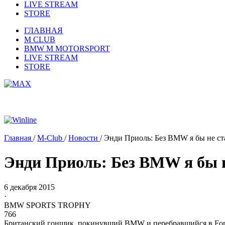
LIVE STREAM
STORE
ГЛАВНАЯ
M CLUB
BMW M MOTORSPORT
LIVE STREAM
STORE
Главная
/
M-Club
/
Новости
/
Энди Приоль: Без BMW я бы не с
Энди Приоль: Без BMW я бы 
6 декабря 2015
·
BMW SPORTS TROPHY
766
Британский гонщик, покинувший BMW и перебравшийся в Ford, 