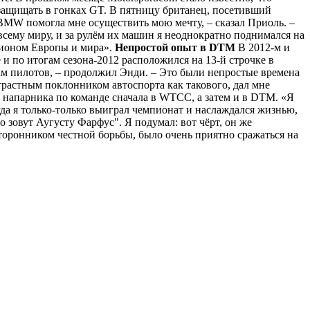
защищать в гонках GT. В пятницу британец, посетивший
BMW помогла мне осуществить мою мечту, – сказал Приоль. –
сему миру, и за рулём их машин я неоднократно поднимался на
мпионом Европы и мира».
Непростой опыт в DTM
В 2012-м и
и по итогам сезона-2012 расположился на 13-й строчке в
ачам пилотов, – продолжил Энди. – Это были непростые времена
трастным поклонником автоспорта как такового, дал мне
 напарника по команде сначала в WTCC, а затем и в DTM. «Я
гда я только-только выиграл чемпионат и наслаждался жизнью,
 зовут Аугусту Фарфус". Я подумал: вот чёрт, он же
сторонником честной борьбы, было очень приятно сражаться на