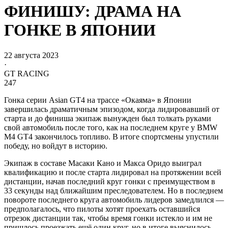
ФИНИШУ: ДРАМА НА
ГОНКЕ В ЯПОНИИ
22 августа 2023
·
GT RACING
247
Гонка серии Asian GT4 на трассе «Окаяма» в Японии
завершилась драматичным эпизодом, когда лидировавший от
старта и до финиша экипаж вынужден был толкать руками
свой автомобиль после того, как на последнем круге у BMW
M4 GT4 закончилось топливо. В итоге спортсмены упустили
победу, но войдут в историю.
Экипаж в составе Масаки Кано и Макса Оридо выиграл
квалификацию и после старта лидировал на протяжении всей
дистанции, начав последний круг гонки с преимуществом в
33 секунды над ближайшим преследователем. Но в последнем
повороте последнего круга автомобиль лидеров замедлился —
предполагалось, что пилоты хотят проехать оставшийся
отрезок дистанции так, чтобы время гонки истекло и им не
пришлось проезжать ещё один круг, но в итоге выяснилось,