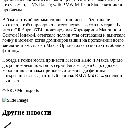
что у команды YZ Racing with BMW M Team Studie возникли
проблемы.
В баке автомобиля закончилось топливо — бензина не
хватило, чтобы преодолеть всего несколько сотен метров. В
итоге GR Supra GT4, пилотируемая Харидармой Маноппо и
Сейтой Нонакой, отыграла полминуты отставания и выиграла
гонку в момент, когда доминировавший на протяжении всего
заезда экипаж силами Макса Оридо толкал свой автомобиль к
финишу.
Победа в гонке могла принести Масаки Кано и Макса Оридо
досрочное чемпионство в серии Fanatec Japan Cup, однако
коронацию экипажа пришлось отложить до финиша
воскресного заезда, который экипаж BMW M4 GT4 успешно
выиграл.
© SRO Motorsports
Другие новости