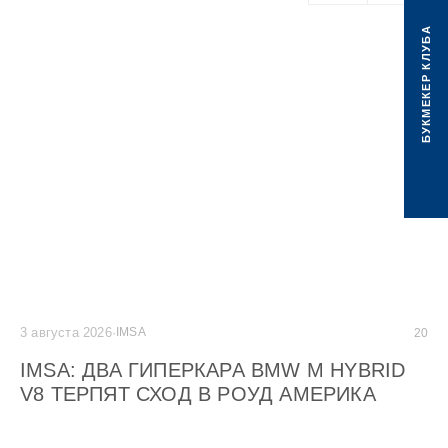
БУКМЕКЕР КЛУБА
3 августа 2026
·
IMSA
2 а
20
IMSA: ДВА ГИПЕРКАРА BMW M HYBRID
G
V8 ТЕРПЯТ СХОД В РОУД АМЕРИКА
C
М