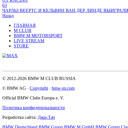
GT RACING
63
ЧАРЛЬЗ ВЕЕРТС И КЕЛЬВИН ВАН ДЕР ЛИНДЕ ВЫИГРАЛ
Назад
ГЛАВНАЯ
M CLUB
BMW M MOTORSPORT
LIVE STREAM
STORE
© 2012-2026 BMW M CLUB RUSSIA
© BMW AG ·
Copyright
·
bmw-m.com
Official BMW Clubs Europa e. V.
Политика конфиденциальности
Разработка сайта:
Джи-Тач
BMW Deutschland
BMW Group
BMW M GmbH
BMW Group Clas