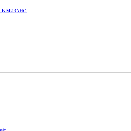
И В МИЗАНО
sic