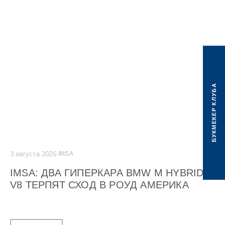
БУКМЕКЕР КЛУБА
3 августа 2026
·
IMSA
2 а
29
IMSA: ДВА ГИПЕРКАРА BMW M HYBRID
G
V8 ТЕРПЯТ СХОД В РОУД АМЕРИКА
C
М