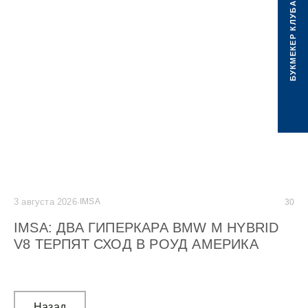
БУКМЕКЕР КЛУБА
3 августа 2026
·
IMSA
2 а
30
IMSA: ДВА ГИПЕРКАРА BMW M HYBRID
G
V8 ТЕРПЯТ СХОД В РОУД АМЕРИКА
C
М
Назад