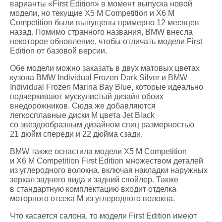
варианты «First Edition» в момент выпуска новой
модели, но текущие X5 M Competition и X6 M
Competition были выпущены примерно 12 месяцев
назад. Помимо странного названия, BMW внесла
некоторое обновление, чтобы отличать модели First
Edition от базовой версии.
Обе модели можно заказать в двух матовых цветах
кузова BMW Individual Frozen Dark Silver и BMW
Individual Frozen Marina Bay Blue, которые идеально
подчеркивают мускулистый дизайн обоих
внедорожников. Сюда же добавляются
легкосплавные диски M цвета Jet Black
со звездообразным дизайном спиц размерностью
21 дюйм спереди и 22 дюйма сзади.
BMW также оснастила модели X5 M Competition
и X6 M Competition First Edition множеством деталей
из углеродного волокна, включая накладки наружных
зеркал заднего вида и задний спойлер. Также
в стандартную комплектацию входит отделка
моторного отсека M из углеродного волокна.
Что касается салона, то модели First Edition имеют