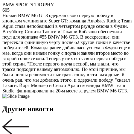
BMW SPORTS TROPHY
605
Новый BMW M6 GT3 одержал свою первую победу в
японском чемпионате Super GT: команда Autobacs Racing Team
Aguri стала непобедимой в четвертом раунде сезона в Фудзи.
В субботу, Синити Такаги и Такаши Кобаяши обеспечили
поул для экипажа #55 BMW M6 GT3. В воскресенье, они
пересекли финишную черту после 62 кругов гонки в качестве
победителей. Команда ранее добивалась успеха в Фудзи еще в
мае, когда они начали гонку с поула и заняли второе место во
второй гонке сезона. Теперь у них есть своя первая победа в
этой серии. "После первого поула весной, мы знали, что
трасса подходит нашему автомобилю. По этой причине, мы
были полны решимости выиграть гонку в эти выходные. Я
очень рад, что мы добились этого, и одержали победу, "сказал
Такаги. Йорг Мюллер и Сейхи Ара из команды BMW Team
Studie, финишировали на 20-м месте за рулем BMW M6 GT3.
Другие новости