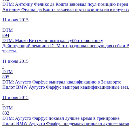
DTM: Антониу Феликс да Кошта завоевал поул-позицию перед
Антониу Феликс да Кошта завоевал поул-позицию на вторую г
11 июля 2015
·
DTM
894
DTM: Марко Виттманн выиграл субботнюю гонку
Действующий чемпион DTM отпраздновал первую для себя и BM
трассы.
11 июля 2015
·
DTM
805
DTM: Аугусто Фарфус выиграл квалификацию в Зандворте
Пилот BMW Аугусто Фарфус выиграл квалификационные заезды
11 июля 2015
·
DTM
832
DTM: Аугусто Фарфус показал лучшее время в тренировке
Пилот BMW Аугусто Фарфус продемонстрировал лучшее время 