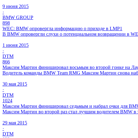
9 июня 2015
·
BMW GROUP
898
WEC: BMW опровергла информацию о приходе в LMP1
В BMW опровергли слухи о потенциальном возвращении в WEC
1 июня 2015
·
DTM
866
Максим Мартин финишировал восьмым во второй гонке на Ла
Водитель команды BMW Team RMG Максим Мартин снова набрал
30 мая 2015
·
DTM
1024
Максим Мартин финишировал седьмым и набрал очки для B
Максим Мартин во второй раз стал лучшим водителем BMW в это
29 мая 2015
·
DTM