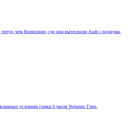
титул, чем Норисринг, где они вытеснили Audi с подиума.
лажных условиях гонки 6 часов Уоткинс Глен.