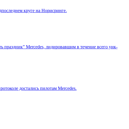
дпоследнем круге на Норисринге.
ь праздник” Mercedes, лидировавшим в течение всего уик-
ротоколе достались пилотам Mercedes.