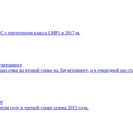
 с прототипом класса LMP1 в 2017-м.
узитцринге
 очки во второй гонке на Лаузитцринге, и в очередной раз с
MW
м году в третьей гонке сезона 2015 года.