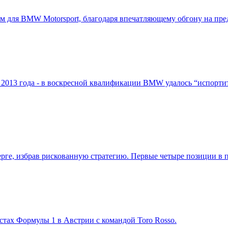
ум для BMW Motorsport, благодаря впечатляющему обгону на пре
 2013 года - в воскресной квалификации BMW удалось “испортит
рге, избрав рискованную стратегию. Первые четыре позиции в п
ах Формулы 1 в Австрии с командой Toro Rosso.