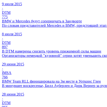
9 июля 2015
·
DTM
775
BMW и Mercedes будут соперничать в Зандворте
По словам представителей Mercedes и BMW, предстоящий этап 
8 июля 2015
·
DTM
897
В DTM намерены снизить уровень прижимной силы машин
Организаторы немецкой "кузовной" серии хотят уменьшить ско
29 июня 2015
·
IMSA
766
BMW Team RLL финишировала на 3м месте в Уоткинс Глен
В минувшее воскресенье, Билл Ауберлен и Дирк Вернер за ру
28 июня 2015
·
DTM