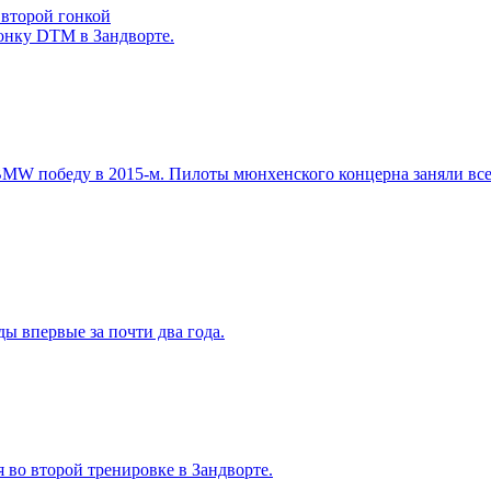
 второй гонкой
онку DTM в Зандворте.
W победу в 2015-м. Пилоты мюнхенского концерна заняли все 
 впервые за почти два года.
во второй тренировке в Зандворте.